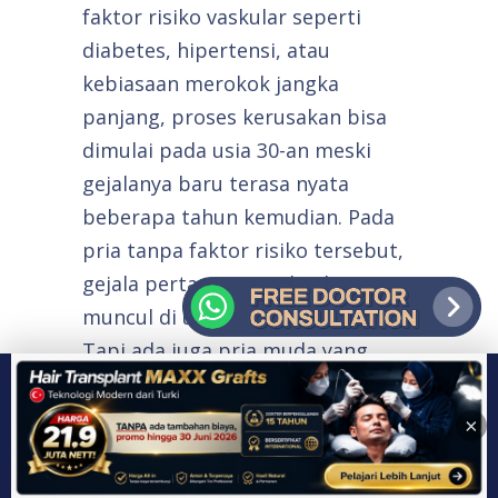
faktor risiko vaskular seperti
diabetes, hipertensi, atau
kebiasaan merokok jangka
panjang, proses kerusakan bisa
dimulai pada usia 30-an meski
gejalanya baru terasa nyata
beberapa tahun kemudian. Pada
pria tanpa faktor risiko tersebut,
gejala pertama mungkin baru
muncul di usia yang lebih tua.
Tapi ada juga pria muda yang
mengalami gejala awal karena
faktor psikologis atau gaya hidup
×
yang dominan.