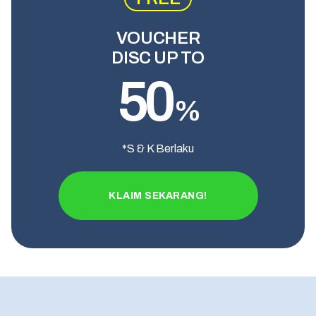
VOUCHER
DISC UP TO
50
%
*S & K Berlaku
KLAIM SEKARANG!