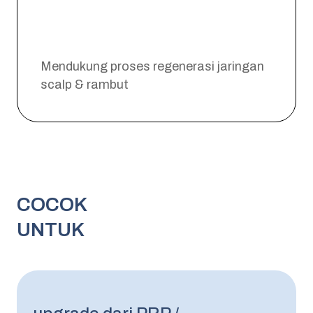
Mendukung proses regenerasi jaringan
scalp & rambut
Untuk area yang
COCOK
masih ada existing
rambutnya
UNTUK