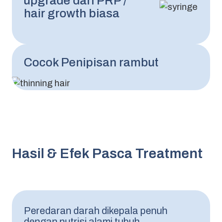
upgrade dari PRP /
hair growth biasa
Cocok Penipisan rambut
Membantu
memperlambat
Kualitas rambut
Hasil & Efek Pasca Treatment
progres
membaik
kerontokan
Rambut tampak
Scalp terasa
lebih tebal
Peredaran darah dikepala penuh
lebih sehat
dengan nutrisi alami tubuh