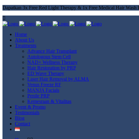
Dapatkan 3x Free Red Light Therapy & 1x Free Medical Hair Wash 
Home
About Us
Treatments
Advance Hair Transplant
Autologous Stem Cell
NAD+ Wellness Therapy
Hair Restoration by PRP
ED Wave Therapy
Laser Hair Removal by ALMA
Venus Freeze RF
MANJA Facials
Penile PRP
Kemesraan & Vitalitas
Event & Promo
Testimonials
Blog
Contact