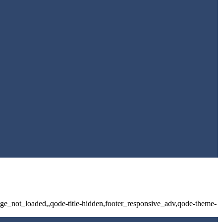
e_not_loaded,,qode-title-hidden,footer_responsive_adv,qode-theme-