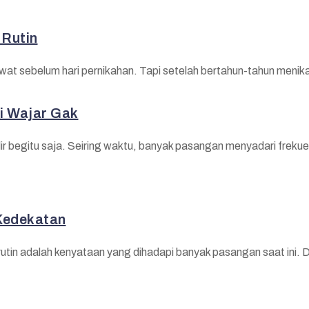
Rutin
ewat sebelum hari pernikahan. Tapi setelah bertahun-tahun menika
i Wajar Gak
lir begitu saja. Seiring waktu, banyak pasangan menyadari freku
 Kedekatan
n adalah kenyataan yang dihadapi banyak pasangan saat ini. Di sat