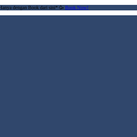
Hanya dengan Book dari sini* 🥳
Book Now!