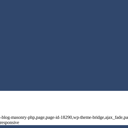
e-blog-masonry-php,page,page-id-18290,wp-theme-bridge,ajax_fade,pag
responsive