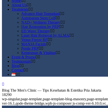
Home
About Us
Treatments
Advance Hair Transplant
Autologous Stem Cell
NAD+ Wellness Therapy
Hair Restoration by PRP
ED Wave Therapy
Laser Hair Removal by ALMA
Venus Freeze RF
MANJA Facials
Penile PRP
Kemesraan & Vitalitas
Event & Promo
Testimonials
Blog
Contact
Blog The Men's Clinic — Tips Kesehatan & Estetika Pria Jakarta
18290
wp-singular,page-template,page-template-blog-masonry,page-templat
ver-16.1,qode-theme-bridge,wpb-js-composer js-comp-ver-6.10.0,vc_