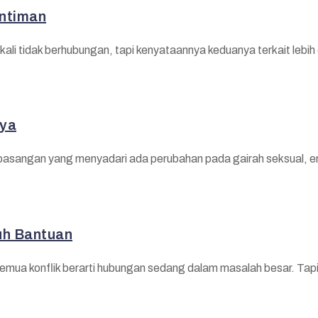
intiman
ali tidak berhubungan, tapi kenyataannya keduanya terkait lebih 
nya
t pasangan yang menyadari ada perubahan pada gairah seksual, e
uh Bantuan
 semua konflik berarti hubungan sedang dalam masalah besar. Ta