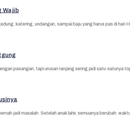
g Wajib
ung, katering, undangan, sampai baju yang harus pas di hari H. 
ggung
gan pasangan, tapi urusan ranjang sering jadi satu-satunya topi
usinya
ah jadi masalah. Setelah anak lahir, semuanya berubah: waktu ti