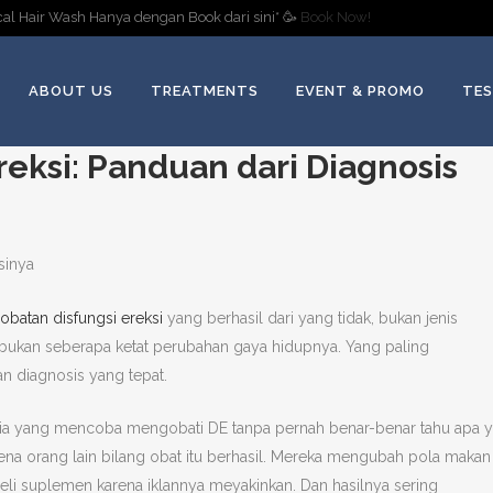
al Hair Wash Hanya dengan Book dari sini* 🥳
Book Now!
ABOUT US
TREATMENTS
EVENT & PROMO
TES
reksi: Panduan dari Diagnosis
batan disfungsi ereksi
yang berhasil dari yang tidak, bukan jenis
, bukan seberapa ketat perubahan gaya hidupnya. Yang paling
 diagnosis yang tepat.
 pria yang mencoba mengobati DE tanpa pernah benar-benar tahu apa 
na orang lain bilang obat itu berhasil. Mereka mengubah pola makan
eli suplemen karena iklannya meyakinkan. Dan hasilnya sering