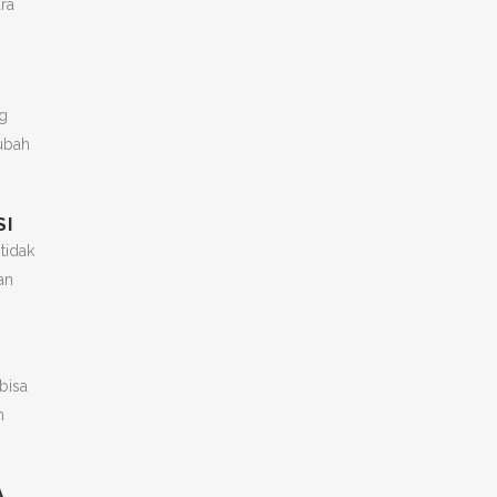
ra
ng
gubah
SI
tidak
an
bisa
n
A