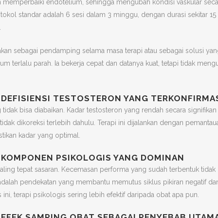
 memperbaiki endotelium, sehingga mengubah kondisi vaskular seca
otokol standar adalah 6 sesi dalam 3 minggu, dengan durasi sekitar 15
.
kan sebagai pendamping selama masa terapi atau sebagai solusi ya
lum terlalu parah. Ia bekerja cepat dan datanya kuat, tetapi tidak men
 DEFISIENSI TESTOSTERON YANG TERKONFIRMA
tidak bisa diabaikan. Kadar testosteron yang rendah secara signifikan 
idak dikoreksi terlebih dahulu. Terapi ini dijalankan dengan pemantau
ikan kadar yang optimal.
N KOMPONEN PSIKOLOGIS YANG DOMINAN
ling tepat sasaran. Kecemasan performa yang sudah terbentuk tidak 
n adalah pendekatan yang membantu memutus siklus pikiran negatif da
ni, terapi psikologis sering lebih efektif daripada obat apa pun.
 EFEK SAMPING OBAT SEBAGAI PENYEBAB UTAM