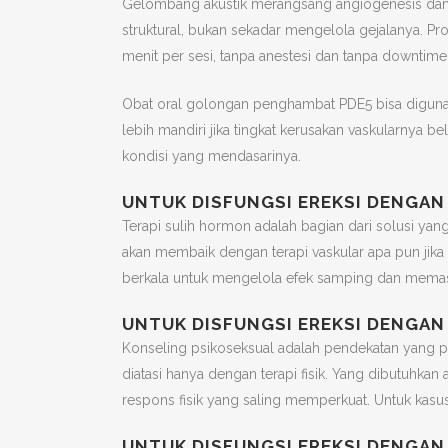
Gelombang akustik merangsang angiogenesis dan
struktural, bukan sekadar mengelola gejalanya. Pr
menit per sesi, tanpa anestesi dan tanpa downtime
Obat oral golongan penghambat PDE5 bisa diguna
lebih mandiri jika tingkat kerusakan vaskularnya be
kondisi yang mendasarinya.
UNTUK DISFUNGSI EREKSI DENGAN
Terapi sulih hormon adalah bagian dari solusi yang 
akan membaik dengan terapi vaskular apa pun jika t
berkala untuk mengelola efek samping dan memast
UNTUK DISFUNGSI EREKSI DENGA
Konseling psikoseksual adalah pendekatan yang pa
diatasi hanya dengan terapi fisik. Yang dibutuhka
respons fisik yang saling memperkuat. Untuk kasus i
UNTUK DISFUNGSI EREKSI DENGAN