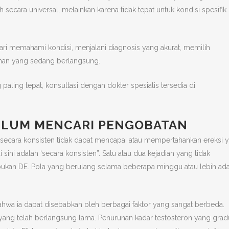
cara universal, melainkan karena tidak tepat untuk kondisi spesifik
 dari memahami kondisi, menjalani diagnosis yang akurat, memilih
han yang sedang berlangsung.
aling tepat, konsultasi dengan dokter spesialis tersedia di
ELUM MENCARI PENGOBATAN
a secara konsisten tidak dapat mencapai atau mempertahankan ereksi 
ini adalah ‘secara konsisten”. Satu atau dua kejadian yang tidak
ukan DE. Pola yang berulang selama beberapa minggu atau lebih ad
hwa ia dapat disebabkan oleh berbagai faktor yang sangat berbeda.
i yang telah berlangsung lama. Penurunan kadar testosteron yang grad