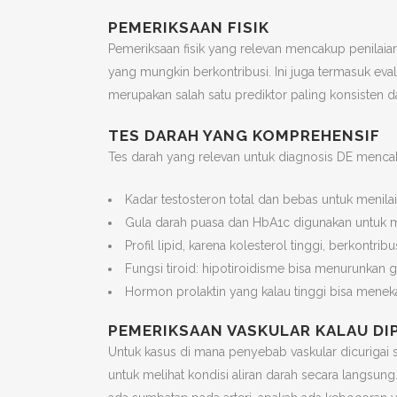
PEMERIKSAAN FISIK
Pemeriksaan fisik yang relevan mencakup penilaian
yang mungkin berkontribusi. Ini juga termasuk eva
merupakan salah satu prediktor paling konsisten da
TES DARAH YANG KOMPREHENSIF
Tes darah yang relevan untuk diagnosis DE menca
Kadar testosteron total dan bebas untuk menila
Gula darah puasa dan HbA1c digunakan untuk me
Profil lipid, karena kolesterol tinggi, berkontr
Fungsi tiroid: hipotiroidisme bisa menurunkan ga
Hormon prolaktin yang kalau tinggi bisa meneka
PEMERIKSAAN VASKULAR KALAU DI
Untuk kasus di mana penyebab vaskular dicurigai s
untuk melihat kondisi aliran darah secara langsung