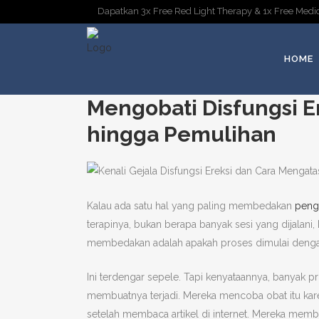
Dapatkan 3x Free Red Light Therapy & 1x Free Medic
HOME
Mengobati Disfungsi E
hingga Pemulihan
Kalau ada satu hal yang paling membedakan
pengo
terapinya, bukan berapa banyak sesi yang dijalani
membedakan adalah apakah proses dimulai dengan
Ini terdengar sepele. Tapi kenyataannya, banyak
membuatnya terjadi. Mereka mencoba obat itu kare
setelah membaca artikel di internet. Mereka memb