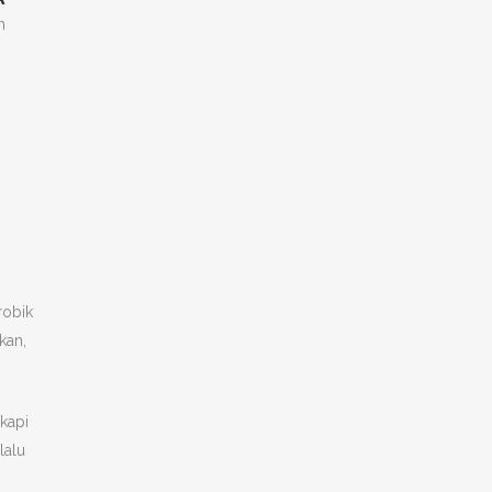
h
robik
kan,
kapi
lalu