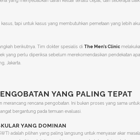
ena yang menyebabkan darah keluar terlalu cepat, dan seberapa baik
 kasus, tapi untuk kasus yang membutuhkan pemetaan yang lebih akur
angkah berikutnya. Tim dokter spesialis di
The Men’s Clinic
melakuk
ek yang perlu diperiksa sebelum merekomendasikan pendekatan ap
g, Jakarta.
PENGOBATAN YANG PALING TEPAT
kan merancang rencana pengobatan. Ini bukan proses yang sama untuk
sangat bergantung pada temuan evaluasi.
SKULAR YANG DOMINAN
ESWT) adalah pilihan yang paling langsung untuk menyasar akar masal