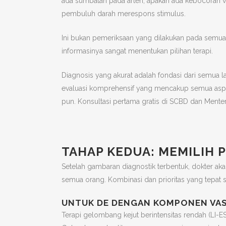
ada sumbatan pada arteri, apakah ada kebocoran v
pembuluh darah merespons stimulus.
Ini bukan pemeriksaan yang dilakukan pada semua
informasinya sangat menentukan pilihan terapi.
Diagnosis yang akurat adalah fondasi dari semua l
evaluasi komprehensif yang mencakup semua asp
pun. Konsultasi pertama gratis di SCBD dan Menten
TAHAP KEDUA: MEMILIH 
Setelah gambaran diagnostik terbentuk, dokter a
semua orang. Kombinasi dan prioritas yang tepat 
UNTUK DE DENGAN KOMPONEN VA
Terapi gelombang kejut berintensitas rendah (LI-