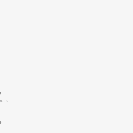
r
olik,
h,