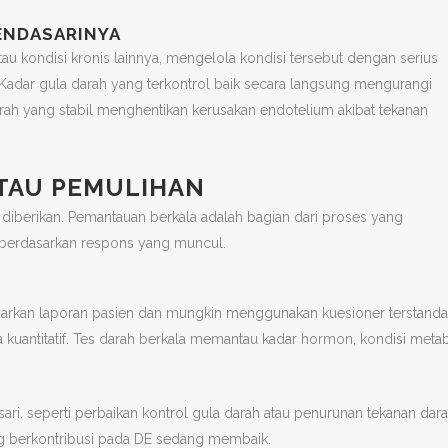
ENDASARINYA
tau kondisi kronis lainnya, mengelola kondisi tersebut dengan serius
 Kadar gula darah yang terkontrol baik secara langsung mengurangi
arah yang stabil menghentikan kerusakan endotelium akibat tekanan
TAU PEMULIHAN
i diberikan. Pemantauan berkala adalah bagian dari proses yang
berdasarkan respons yang muncul.
asarkan laporan pasien dan mungkin menggunakan kuesioner terstanda
a kuantitatif. Tes darah berkala memantau kadar hormon, kondisi metab
i, seperti perbaikan kontrol gula darah atau penurunan tekanan dara
ng berkontribusi pada DE sedang membaik.