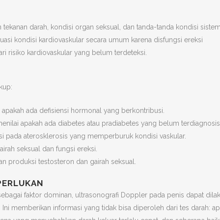
 tekanan darah, kondisi organ seksual, dan tanda-tanda kondisi sistem
luasi kondisi kardiovaskular secara umum karena disfungsi ereksi
ri risiko kardiovaskular yang belum terdeteksi.
kup:
i apakah ada defisiensi hormonal yang berkontribusi.
nilai apakah ada diabetes atau pradiabetes yang belum terdiagnosis
ibusi pada aterosklerosis yang memperburuk kondisi vaskular.
irah seksual dan fungsi ereksi.
n produksi testosteron dan gairah seksual.
PERLUKAN
ebagai faktor dominan, ultrasonografi Doppler pada penis dapat dila
. Ini memberikan informasi yang tidak bisa diperoleh dari tes darah: a