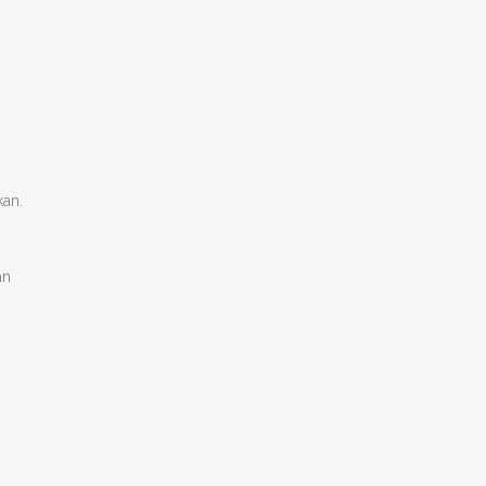
kan.
an