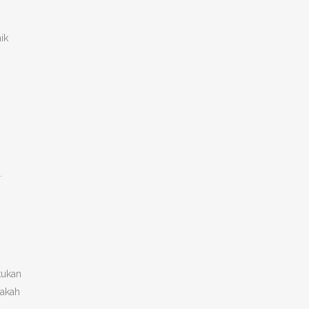
ik
.
kukan
pakah