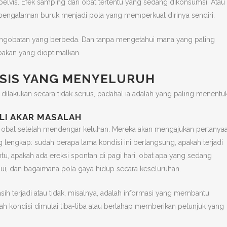
 pelvis. Efek samping dari obat tertentu yang sedang dikonsumsi. Atau
engalaman buruk menjadi pola yang memperkuat dirinya sendiri.
ngobatan yang berbeda. Dan tanpa mengetahui mana yang paling
bakan yang dioptimalkan.
OSIS YANG MENYELURUH
u dilakukan secara tidak serius, padahal ia adalah yang paling menentu
I AKAR MASALAH
n obat setelah mendengar keluhan. Mereka akan mengajukan pertanya
ngkap: sudah berapa lama kondisi ini berlangsung, apakah terjadi
ntu, apakah ada ereksi spontan di pagi hari, obat apa yang sedang
ui, dan bagaimana pola gaya hidup secara keseluruhan.
masih terjadi atau tidak, misalnya, adalah informasi yang membantu
h kondisi dimulai tiba-tiba atau bertahap memberikan petunjuk yang