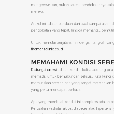
mengecewakan, bukan karena pendekatannya salah se
mereka.
Artikel ini adalah panduan dari awal sampai akhir:
pengobatan yang tepat, hingga memantau pemuli
Untuk memulai perjalanan ini dengan langkah yang p
themensclinic.co.id
.
MEMAHAMI KONDISI SEB
Disfungsi ereksi
adalah kondisi ketika seorang pri
memadai untuk berhubungan seksual. Kata kunci di s
memuaskan setelah hari yang sangat melelahkan b
yang perlu mendapat perhatian.
Apa yang membuat kondisi ini kompleks adalah ba
Kerusakan vaskular akibat diabetes atau hipertens