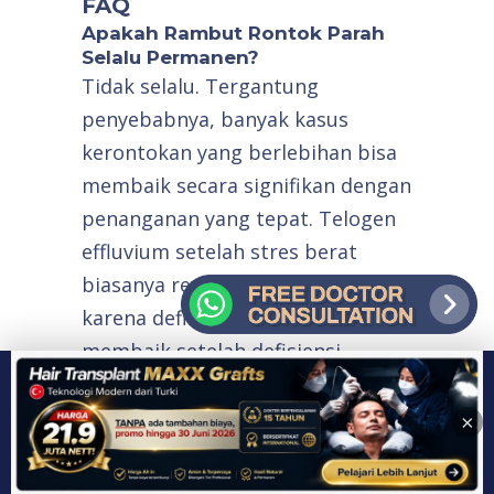
FAQ
Apakah Rambut Rontok Parah
Selalu Permanen?
Tidak selalu. Tergantung
penyebabnya, banyak kasus
kerontokan yang berlebihan bisa
membaik secara signifikan dengan
penanganan yang tepat. Telogen
effluvium setelah stres berat
biasanya reversibel. Kerontokan
karena defisiensi nutrisi bisa
membaik setelah defisiensi
dikoreksi. Yang cenderung lebih
permanen adalah kebotakan pola
×
pria yang sudah menyebabkan
folikel mengalami miniaturisasi