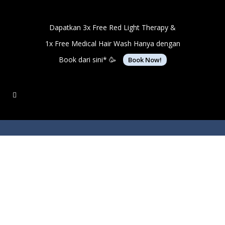
Dapatkan 3x Free Red Light Therapy &
1x Free Medical Hair Wash Hanya dengan
Book dari sini* 🥳
Book Now!
Minyak Rambut Untuk
Rambut Kering: Solusi
Terbaik!