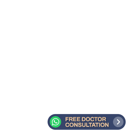
Pernah merasa frustasi karena
helaianmu terasa kasar dan
mudah patah? Setiap sisir
seolah jadi musuh, dan kilau
sehat hanyalah kenangan.
Kondisi ini sering dialami oleh
pemilik rambut
kering.Untungnya, ada solusi
alami yang bekerja seperti
dokter pribadi untuk mahkota
Anda. Produk perawatan
konvensional mungkin hanya
memberi...
30 Maret, 2025