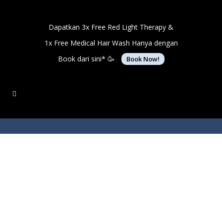
Dapatkan 3x Free Red Light Therapy &
1x Free Medical Hair Wash Hanya dengan
Book dari sini* 🥳
Book Now!
Shampo Untuk Rambut
Kering Dan Rontok: Solusi
Terbaik!