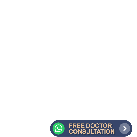
Pernahkah Anda merasa
frustasi dengan kondisi
rambut yang kering dan
mudah patah? Faktor seperti
cuaca tropis, penggunaan alat
styling, atau cara keramas
yang kurang tepat sering
menjadi penyebabnya. Memilih
produk yang sesuai bisa
menjadi langkah awal untuk
mengembalikan kesehatan
rambut Anda.Perawatan
rambut yang tepat tidak...
20 Februari, 2025