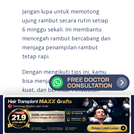
Jangan lupa untuk memotong
ujung rambut secara rutin setiap
6 minggu sekali. Ini membantu
mencegah rambut bercabang dan
menjaga penampilan rambut
tetap rapi.
Dengan mengikuti tips ini, kamu
bisa menjaga rambut tetap sehat,
kuat, dan berkilau. Perawatan
lanjutan adalah kunci untuk hasil
yang tahan lama dan memuaskan.
×
Kesimpulan
Kombinasi teknik dan bahan alami