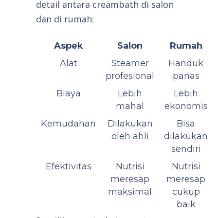
detail antara creambath di salon
dan di rumah:
Aspek
Salon
Rumah
Alat
Steamer
Handuk
profesional
panas
Biaya
Lebih
Lebih
mahal
ekonomis
Kemudahan
Dilakukan
Bisa
oleh ahli
dilakukan
sendiri
Efektivitas
Nutrisi
Nutrisi
meresap
meresap
maksimal
cukup
baik