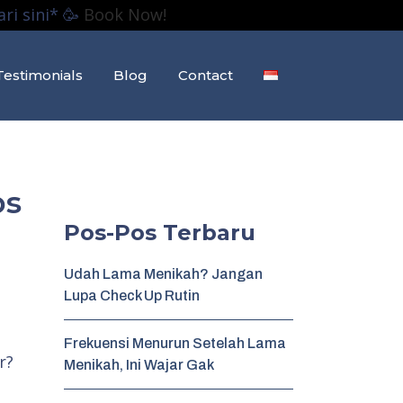
ri sini* 🥳
Book Now!
Testimonials
Blog
Contact
ps
Pos-Pos Terbaru
Udah Lama Menikah? Jangan
Lupa Check Up Rutin
Frekuensi Menurun Setelah Lama
r?
Menikah, Ini Wajar Gak