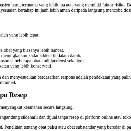
sien baru, terutama yang lebih tua atau yang memiliki faktor risiko. 
enyesuaian bertahap ini jauh lebih aman daripada langsung mencoba dosi
alah yang lebih tepat.
nce obat yang biasanya lebih lambat.
ningkatkan kadar sildenafil dalam darah.
sumsi beberapa obat antihipertensi sekaligus.
atan yang lebih konservatif.
 dan menyesuaikan berdasarkan respons adalah pendekatan yang paling 
 minimal.
npa Resep
a menyangkut keamanan secara langsung.
gandung sildenafil dan dijual tanpa resep di platform online atau toko 
asi. Penelitian tentang obat palsu atau obat substandar yang beredar d