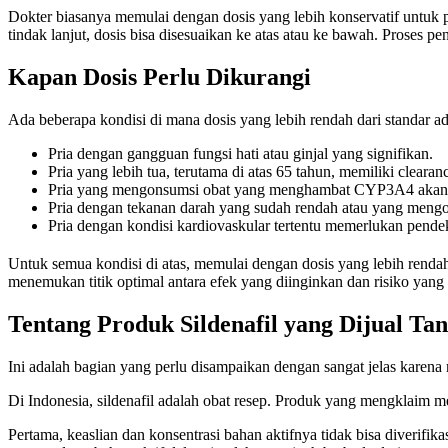
Dokter biasanya memulai dengan dosis yang lebih konservatif untuk pa
tindak lanjut, dosis bisa disesuaikan ke atas atau ke bawah. Proses p
Kapan Dosis Perlu Dikurangi
Ada beberapa kondisi di mana dosis yang lebih rendah dari standar ad
Pria dengan gangguan fungsi hati atau ginjal yang signifikan.
Pria yang lebih tua, terutama di atas 65 tahun, memiliki cleara
Pria yang mengonsumsi obat yang menghambat CYP3A4 akan me
Pria dengan tekanan darah yang sudah rendah atau yang mengon
Pria dengan kondisi kardiovaskular tertentu memerlukan pendek
Untuk semua kondisi di atas, memulai dengan dosis yang lebih rendah
menemukan titik optimal antara efek yang diinginkan dan risiko yang
Tentang Produk Sildenafil yang Dijual Ta
Ini adalah bagian yang perlu disampaikan dengan sangat jelas karen
Di Indonesia, sildenafil adalah obat resep. Produk yang mengklaim men
Pertama, keaslian dan konsentrasi bahan aktifnya tidak bisa diverifik