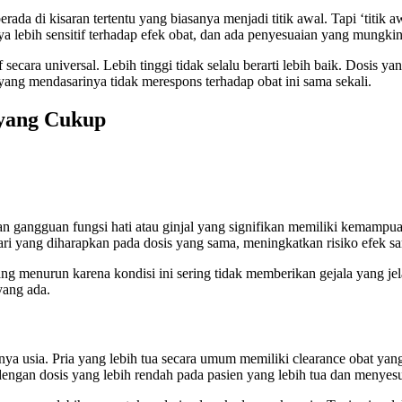
rada di kisaran tertentu yang biasanya menjadi titik awal. Tapi ‘titik 
a lebih sensitif terhadap efek obat, dan ada penyesuaian yang mungki
 secara universal. Lebih tinggi tidak selalu berarti lebih baik. Dosis y
 yang mendasarinya tidak merespons terhadap obat ini sama sekali.
 yang Cukup
dengan gangguan fungsi hati atau ginjal yang signifikan memiliki kema
 dari yang diharapkan pada dosis yang sama, meningkatkan risiko efek s
ng menurun karena kondisi ini sering tidak memberikan gejala yang je
yang ada.
usia. Pria yang lebih tua secara umum memiliki clearance obat yang l
 dengan dosis yang lebih rendah pada pasien yang lebih tua dan menyes