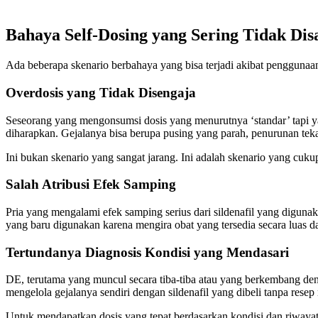
Bahaya Self-Dosing yang Sering Tidak Dis
Ada beberapa skenario berbahaya yang bisa terjadi akibat penggunaan
Overdosis yang Tidak Disengaja
Seseorang yang mengonsumsi dosis yang menurutnya ‘standar’ tapi yan
diharapkan. Gejalanya bisa berupa pusing yang parah, penurunan teka
Ini bukan skenario yang sangat jarang. Ini adalah skenario yang cu
Salah Atribusi Efek Samping
Pria yang mengalami efek samping serius dari sildenafil yang digun
yang baru digunakan karena mengira obat yang tersedia secara luas d
Tertundanya Diagnosis Kondisi yang Mendasari
DE, terutama yang muncul secara tiba-tiba atau yang berkembang deng
mengelola gejalanya sendiri dengan sildenafil yang dibeli tanpa rese
Untuk mendapatkan dosis yang tepat berdasarkan kondisi dan riwayat 