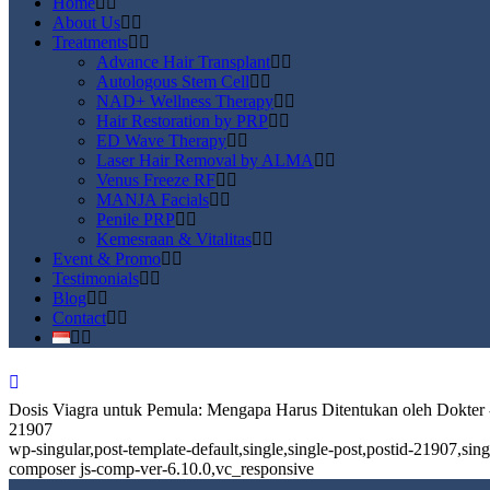
Home
About Us
Treatments
Advance Hair Transplant
Autologous Stem Cell
NAD+ Wellness Therapy
Hair Restoration by PRP
ED Wave Therapy
Laser Hair Removal by ALMA
Venus Freeze RF
MANJA Facials
Penile PRP
Kemesraan & Vitalitas
Event & Promo
Testimonials
Blog
Contact
Dosis Viagra untuk Pemula: Mengapa Harus Ditentukan oleh Dokter 
21907
wp-singular,post-template-default,single,single-post,postid-21907,s
composer js-comp-ver-6.10.0,vc_responsive