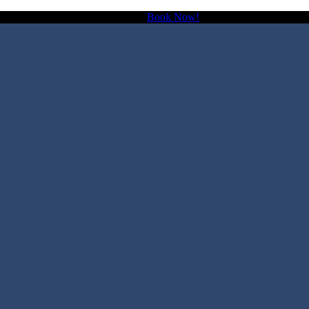
Hanya dengan Book dari sini* 🥳
Book Now!