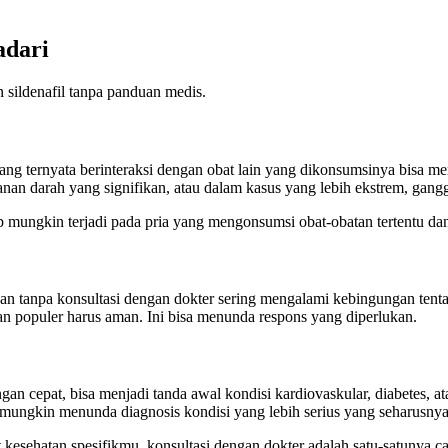
adari
 sildenafil tanpa panduan medis.
g ternyata berinteraksi dengan obat lain yang dikonsumsinya bisa meng
nan darah yang signifikan, atau dalam kasus yang lebih ekstrem, gangg
kup mungkin terjadi pada pria yang mengonsumsi obat-obatan tertentu d
akan tanpa konsultasi dengan dokter sering mengalami kebingungan tent
an populer harus aman. Ini bisa menunda respons yang diperlukan.
an cepat, bisa menjadi tanda awal kondisi kardiovaskular, diabetes, a
p mungkin menunda diagnosis kondisi yang lebih serius yang seharusnya
kesehatan spesifikmu, konsultasi dengan dokter adalah satu-satunya c