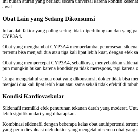
Ini bukan aturan yang berlaku secara universal karena kondisi keseh
awal.
Obat Lain yang Sedang Dikonsumsi
Ini adalah faktor yang paling sering tidak diperhitungkan dan yang p
CYP3A4.
Obat yang menghambat CYP3A4 memperlambat pemrosesan sildenafil, 
tertentu bisa menjadi dua atau tiga kali lipat lebih kuat, dengan efek
Obat yang mempercepat CYP3A4, sebaliknya, menyebabkan sildenafil d
pun mungkin bukan karena kondisinya tidak merespons, tapi karena ob
Tanpa mengetahui semua obat yang dikonsumsi, dokter tidak bisa men
menjadi dua kali lipat lebih kuat atau sama sekali tidak efektif di tubu
Kondisi Kardiovaskular
Sildenafil memiliki efek penurunan tekanan darah yang moderat. Untu
lebih signifikan dari yang diharapkan.
Kombinasi sildenafil dengan beberapa kelas obat antihipertensi terte
yang perlu dievaluasi oleh dokter yang mengetahui semua obat yang 