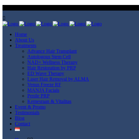
Dapatkan 3x Free Red Light Therapy & 1x Free Medical Hair Wash 
Home
About Us
Treatments
Advance Hair Transplant
Autologous Stem Cell
NAD+ Wellness Therapy
Hair Restoration by PRP
ED Wave Therapy
Laser Hair Removal by ALMA
Venus Freeze RF
MANJA Facials
Penile PRP
Kemesraan & Vitalitas
Event & Promo
Testimonials
Blog
Contact