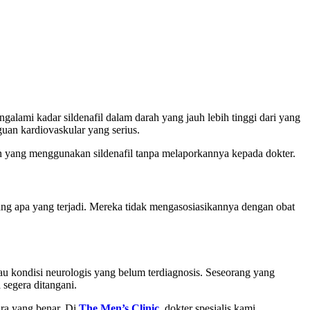
alami kadar sildenafil dalam darah yang jauh lebih tinggi dari yang
uan kardiovaskular yang serius.
an yang menggunakan sildenafil tanpa melaporkannya kepada dokter.
ang apa yang terjadi. Mereka tidak mengasosiasikannya dengan obat
tau kondisi neurologis yang belum terdiagnosis. Seseorang yang
 segera ditangani.
ara yang benar. Di
The Men’s Clinic
, dokter spesialis kami