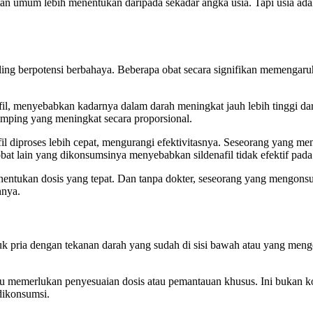
atan umum lebih menentukan daripada sekadar angka usia. Tapi usia ada
aling berpotensi berbahaya. Beberapa obat secara signifikan memengaru
menyebabkan kadarnya dalam darah meningkat jauh lebih tinggi darip
 samping yang meningkat secara proporsional.
iproses lebih cepat, mengurangi efektivitasnya. Seseorang yang menco
at lain yang dikonsumsinya menyebabkan sildenafil tidak efektif pada 
entukan dosis yang tepat. Dan tanpa dokter, seseorang yang mengonsum
hnya.
k pria dengan tekanan darah yang sudah di sisi bawah atau yang mengon
ntu memerlukan penyesuaian dosis atau pemantauan khusus. Ini bukan ko
dikonsumsi.