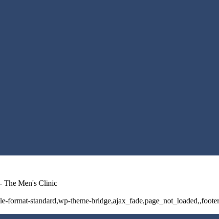
- The Men's Clinic
ingle-format-standard,wp-theme-bridge,ajax_fade,page_not_loaded,,foo